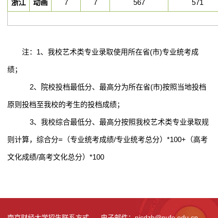
浙江
动画
7
7
567
571
注：
1
、我校艺术类专业录取使用所在省
(
市
)
专业统考成
绩；
2
、院校投档最低分、最高分为所在省
(
市
)
按照当地投档
原则投档至我校的考生的投档成绩；
3
、我校综合最低分、最高分按照我校艺术类专业录取规
则计算，综合分
=
（专业统考成绩
/
专业统考总分）
*100+
（高考
文化成绩
/
高考文化总分）
*100
南京财经大学招生联系方式 电子邮件：njcdzb@nufe.edu.cn