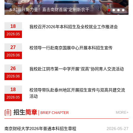
乡村振兴新力量！直击南财首届“定制新农干班”开班现场
18
我校召开2026年本科招生及全校就业工作推进会
2026.05
27
校领导一行赴南京国展中心开展本科招生宣传
2026.06
26
我校赴江阴市第一中学开展“双高”协同育人交流活动
2026.06
18
校领导带队赴泰州地区开展招生宣传与双高共建交流
活动
2026.05
招生
简章
MORE+
BRIEF CHAPTER
南京财经大学2026年普通本科招生章程
2026-05-27