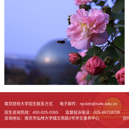
南京财经大学招生联系方式 电子邮件：njcdzb@nufe.edu.cn
招生咨询热线：400-025-0365 监督投诉电话：025-86718705
咨询地址：南京市仙林大学城文苑路3号学生事务中心
访