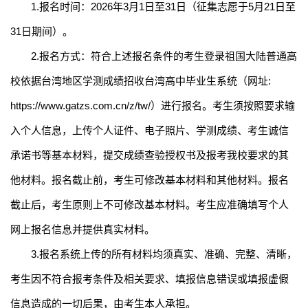
1.
报名时间：
2026
年
3
月
1
日至
31
日
（征集志愿于
5
月
21
日至
31
日期间）
。
2.
报名方式：符合上述报名条件的考生登录祖国大陆普通高
校依据台湾地区学测成绩招收台湾高中毕业生系统（网址
:
https://www.gatzs.com.cn/z/tw/
）进行报名。考生须按照要求输
入个人信息，上传个人证件、电子照片、学测成绩、考生诚信
承诺书等基本材料，提交成绩查验授权书及报考我校要求的其
他材料。报名截止前，考生可修改基本材料和其他材料。报名
截止后，考生原则上不可修改基本材料。考生应准确填写个人
网上报名信息并提供真实材料。
3.
报名系统上传的所有材料均须真实、准确、完整、清晰，
考生因不符合报考条件及相关要求、填报信息错误或填报虚假
信息造成的一切后果，由考生本人承担。