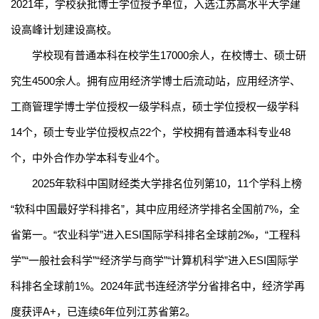
2021
年，学校获批博士学位授予单位，入选江苏高水平大学建
设高峰计划建设高校。
学校现有普通本科在校学生
17000
余人，在校博士、硕士研
究生
4500
余人。拥有应用经济学博士后流动站，应用经济学
、
工商管理学
博士学位授权一级学科点，硕士学位授权一级学科
14
个，硕士专业学位授权点
22
个，学校拥有普通本科专业
48
个，中外合作办学本科专业
4
个。
2025
年软科中国财经类大学排名位列第
10
，
11
个学科上榜
“软科中国最好学科排名”，其中应用经济学排名
全国前
7
%
，全
省第一
。
“农业科学”进入
ESI
国际学科排名全球前
2
‰
，
“工程科
学”“一般社会科学”“经济学与商学”
“计算机科学”
进入
ESI
国际学
科排名全球前
1%
。
2024
年武书连经济学分省排名中，经济学再
度获评
A+
，已连续
6
年位列江苏省第
2
。