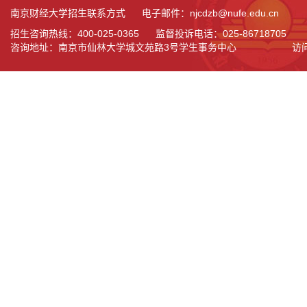
南京财经大学招生联系方式 电子邮件：njcdzb@nufe.edu.cn
招生咨询热线：400-025-0365 监督投诉电话：025-86718705
咨询地址：南京市仙林大学城文苑路3号学生事务中心
访