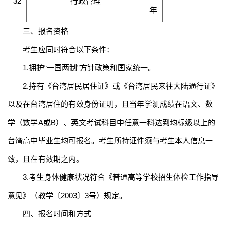
32
行政管理
年
三、
报名资格
考生应同时符合以下条件：
1
.
拥护
“一国两制”方针政策和国家统一。
2.
持有《台湾居民居住证》或《台湾居民来往大陆通行证》
以及在台湾居住的有效身份证明，且当年学测成绩在语文、数
学（数学
A
或
B
）、英文考试科目中任意一科达到均标级以上的
台湾高中毕业生均可报名。考生所持证件须与考生本人信息一
致，且在有效期之内。
3
.
考生身体健康状况符合《普通高等学校招生体检工作指导
意见》（
教学
〔
2003
〕
3
号）规定。
四、报名时间和方式