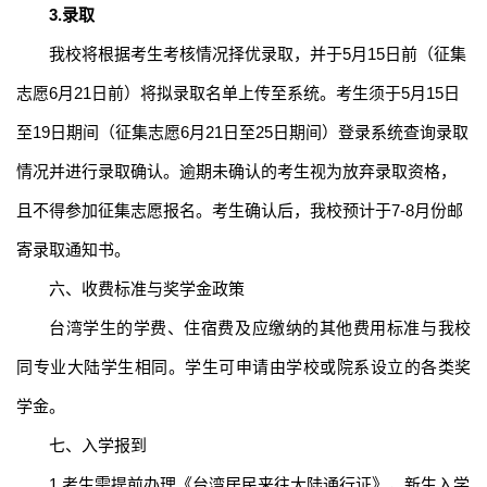
3.
录取
我校将根据考生考核情况择优录取，并于
5
月
15
日前（征集
志愿
6
月
21
日前）将拟录取名单上传至系统。考生须于
5
月
15
日
至
19
日期间（征集志愿
6
月
21
日至
25
日期间）登录系统查询录取
情况并进行录取确认。逾期未确认的考生视为放弃录取资格，
且不得参加征集志愿报名。考生确认后，我校预计于
7-8
月份邮
寄录取通知书。
六、
收费标准与奖学金政策
台湾学生的学费、住宿费
及
应缴
纳的其他
费用标准与
我校
同专业大陆学生
相同
。学生
可申请由学校或院系设立的各类奖
学金。
七、入学报到
1.
考生需提前办理《台湾居民来往大陆通行证》，新生入学