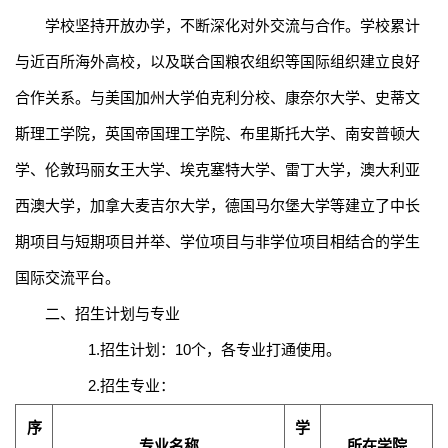
学校坚持开放办学，不断深化
对外
交流与合作。学校累计
与
近百
所海外高校，以及联合国粮农组织等国际组织建立良好
合作关系。与
美国加州大学伯克利分校、康奈尔大学、史蒂文
斯理工学院，英国帝国理工学院、布里斯托大学、南安普顿大
学、伦敦玛丽女王大学、埃克塞特大学、雷丁大学，澳大利亚
西澳大学，加拿大麦吉尔大学，德国马尔堡大学
等
建立了中长
期项目与短期项目并举、学位项目与非学位项目相结合的学生
国际交流平台。
二、招生计划与专业
1
.
招生计划：
10
个，
各专业打通使用。
2
.
招生专业：
序
学
专业名称
所在学院