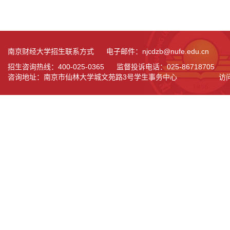
南京财经大学招生联系方式 电子邮件：njcdzb@nufe.edu.cn
招生咨询热线：400-025-0365 监督投诉电话：025-86718705
咨询地址：南京市仙林大学城文苑路3号学生事务中心
访