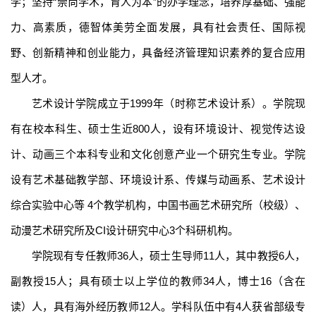
学；坚持
“
崇尚
学术，
育人为本
”
的
办学理念，
培养
厚基础、强能
力、高素质，德智体美
劳
全面发展，具有社会责任、国际视
野、创新精神和创业能力，具备经济管理知识
素养
的
复合应用
型人才。
艺术设计学院成立于
1999年（时称艺术设计系）。学院现
有在校本科生、硕士生近800人，设有环境设计、视觉传达设
计、动画三个本科专业和文化创意产业一个研究生专业。学院
设有艺术基础教学部、环境设计系、传媒与动画系、艺术设计
综合实验中心等 4个教学机构，中国书画艺术研究所（校级）、
动漫艺术研究所及CI设计研究中心3个科研机构。
学院现有专任教师
36人，硕士生导师11人，其中教授6人，
副教授15人；具有硕士以上学位的教师34人，博士16（含在
读）人，具有海外经历教师12人。学科队伍中有4人获省部级专