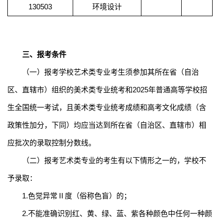
130503
环境设计
三、报考条件
（
一
）
报考
学
校艺术类专业考生须参加
其
所在省（
自治
区、
直辖市）组织的美术类专业统考和
2025
年普通高等学校招
生全国统一考试
，且美术类
专业统考
成绩
和高考文化成绩（含
政策性加分，下同）
均应当
达到所在省（
自治区、
直辖市）相
应批次
的
录取控制分数线。
（二）
报考
艺术类专业的考生
有以下情形之一的，学校不
予录取：
1.
色觉异常Ⅱ度（俗称色盲）的；
2.
不能准确识别红、黄、绿、蓝、紫各种颜色中任何一种颜