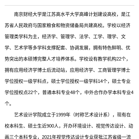
南京财经大学是江苏高水平大学高峰计划建设高校，是江
苏省
人民政府
与国家粮食和物资储备局共建高校。学校以经济
管理类学科为主
，经济学、管理学、法学、工学、理学、文
学、艺术学等多学科支撑配套、协调发展，拥有特色鲜明、优
势突出的本硕博完整人才培养体系。
学校设有教学机构
2
2
个，
拥有应用经济学博士后流动站，应用经济学
、工商管理学
博士
学位授权一级学科点，硕士学位授权一级学科
1
4
个，硕士专业
学位授权点
22
个，普通本科专业
4
8
个，中外合作办学本科专业
4
个。
艺术设计学院成立于
1999
年（时称艺术设计系），现有在
校本科生、硕士生近
9
00
人，开办环境设计、视觉传达设计、动
画三个本科专业，
2021
年视觉传达设计专业获批江苏省级一流