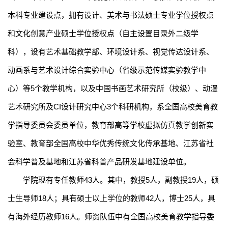
本科专业建设点，拥有设计
、美术与书法
硕士专业学位授权点
和文化创意产业硕士学位授权点（自主设置目录外二级学
科），
设有艺术基础教学部、环境设计系、视觉传达设计系、
动画系与艺术设计综合实验中心（省级示范传媒实验教学中
心）等
5
个教学机构
，以及中国书画艺术研究所（校级）、动漫
艺术研究所及
CI
设计研究中心
3
个科研机构，系全国高校美育教
学指导委员会委员单位，
教育部高等学校虚拟仿真教学创新实
验室、
教育部全国高校中华优秀传统文化传承基地、江苏省社
会科学普及基地和江苏省科普产品研发基地建设单位。
学院现有专任教师
4
3
人。其中，教授
5
人，副教授
19
人，硕
士生导师
18
人；具有硕士以上学位的教师
4
2
人，博士
2
5
人，具
有海外经历教师
1
6
人。师资队伍中有全国高校美育教学指导委