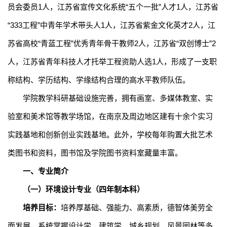
员会委员
1
人，江苏省宣传文化系统
“
五个一批
”
人才
1
人，江苏省
“
333
工程
”
中青年学术带头人
1
人，江苏省紫金文化英才
2
人，江
苏省高校
“
青蓝工程
”
优秀青年骨干教师
2
人，江苏省
“
双创博士
”2
人，
江苏省青年科技人才托举工程资助人选
1
人，
形成了一支职
称结构、学历结构、学缘结构合理的高水平教师队伍。
学院教学科研基础设施完善，拥有画室、多媒体教室、实
验室和美术馆等教学场馆，在南京及周边地区建有十余个实习
实践基地和创新创业实践基地。此外，学校每年购置大批艺术
类图书和资料，图书馆及学院图书资料室藏量丰富。
一、专业简介
（一）
环境设计专业（四年制本科）
培养目标：
培养厚基础、强能力、高素质，德智体美劳全
面发展，系统掌握设计学、建筑学、城乡规划、风景园林等多