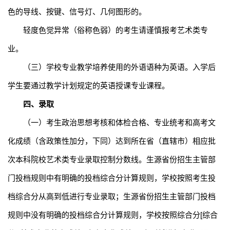
色的导线、按键、信号灯、几何图形的。
轻度色觉异常（俗称色弱）的考生请谨慎报考艺术类专
业。
（
三
）
学校专业教学培养使用的外语语种为英语
。入学后
学生要通过教学计划规定的英语授课专业课程。
四
、录取
（
一
）
考生政治思想考核和体检合格、专业统考和高考文
化成绩（含政策性加分，下同）达到所在省（直辖市）相应批
次本科院校艺术类专业录取控制分数线。
生源省份招生主管部
门投档规则中有明确的投档综合分计算规则，
学校按照考生
投
档综合分从高到低
进行专业
录取；生源省份招生主管部门
投档
规则中
没有明确的投档综合分计算规则，
学校按照
综合分
[
综合