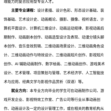
理能力的复合应用型专业人才。
主要专业课程：
设计
素描、
设计
色彩、
形态设计基础、装
饰基础、艺术设计史、动画概论、摄影、
摄像、视听语言、
计
算机平面设计、计算机三维设计、动画运动规律、
影视动画后
期制作
、
动画剧本创作
、动画造型设计及表现、
动漫分镜头脚
本创作
、音乐音效剪辑、三维动画场景设计、三维动画角色设
计、
三维动画动作与特效设计
、三维动画短片创作、
影视短片
创作
、
AI
辅助动画制作、
数字绘画、
二维动画创作、
游戏美术
设计、
艺术管理、项目策划与管理、
艺术经济学、人工智能技
术与应用、经典文学与影视作品赏析（双语）
等。
就业方向：
本专业方向
毕业的
学生可在动画制作公司、游
戏开发企业、影视特效工作室、广告公司等行业从事动画创
作、动画设计及一定的设计管理工作，或在相关的教育机构从