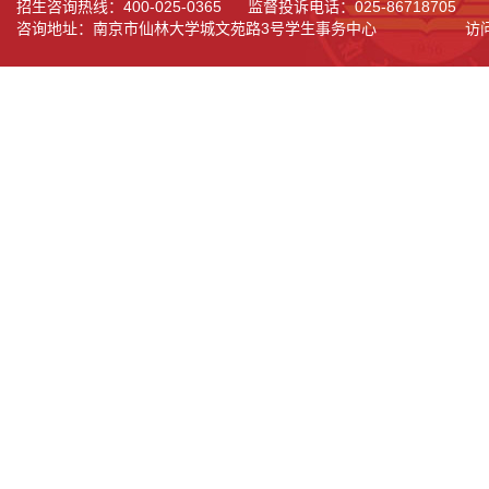
招生咨询热线：400-025-0365 监督投诉电话：025-86718705
咨询地址：南京市仙林大学城文苑路3号学生事务中心
访